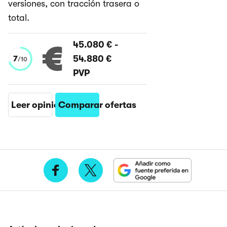
versiones, con tracción trasera o
total.
45.080 €
-
54.880 €
7
/
10
PVP
Leer opinión
Comparar ofertas