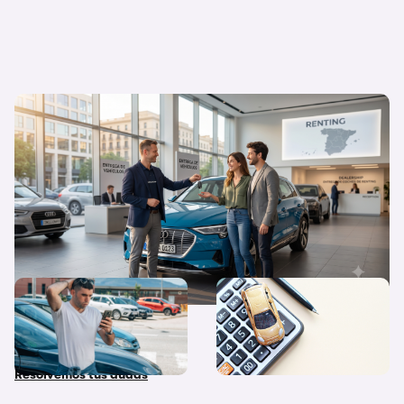
Flexibilidad o propiedad: ¿Por qué el
renting triunfa cada vez más en España?
¿Qué diferencias hay entre
Quiero un coche nuevo… ¿lo
coche nuevo, coche de
pago al contado o financio
stock y coche de Km 0?
su compra?
Resolvemos tus dudas