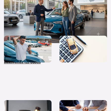
¿Qué diferencias hay entre
Quiero un coche nuevo… ¿lo
coche nuevo, coche de
pago al contado o financio
stock y coche de Km 0?
su compra?
Resolvemos tus dudas
Coches de subasta pública:
Diferencias entre