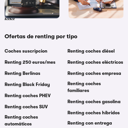
dónde y cómo comprar
financiación y renting ¿Cuál
coches embargados en
me interesa más?
2026
Ofertas de renting por tipo
Coches suscripcion
Renting coches diésel
Renting 250 euros/mes
Renting coches eléctricos
Renting Berlinas
Renting coches empresa
Renting coches
Renting Black Friday
familiares
Renting coches PHEV
Renting coches gasolina
Renting coches SUV
Renting coches híbridos
Renting coches
Renting con entrega
automáticos