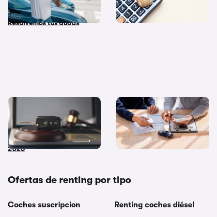
stock y coche de Km 0?
su compra?
Resolvemos tus dudas
Coches de subasta pública:
Diferencias entre
dónde y cómo comprar
financiación y renting ¿Cuál
coches embargados en
me interesa más?
2026
Ofertas de renting por tipo
Coches suscripcion
Renting coches diésel