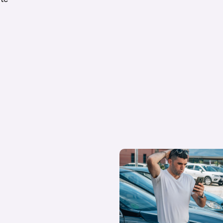
¿Qué diferencias hay entre co
coche de stock y coche de Km 
tus dudas