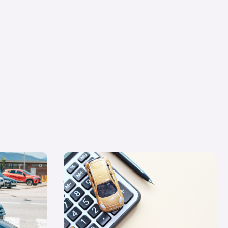
che nuevo,
Quiero un coche nuevo… ¿lo pago al contado
0? Resolvemos
o financio su compra?