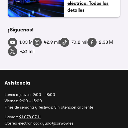
eléctrico: Todos los
detalles
¡Síguenos!
1,03 M
42,9 mil
70,2 mil
2,38 M
4,21 mil
Asistencia
Lunes a jueves: 9:00 - 18:00
Viernes: 9:00 - 15:00
Fines de semana y festivos: Sin atención al cliente
Llamar:
91 078 07 11
Correo electrónico:
ayuda@carwow.es