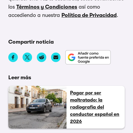
los
Términos y Condiciones
así como
accediendo a nuestra
Política de Privacidad
.
Compartir noticia
Leer más
Pagar por ser
maltratado: la
radiografía del
conductor español en
2026