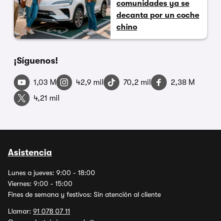
comunidades ya se
decanta por un coche
chino
¡Síguenos!
1,03 M
42,9 mil
70,2 mil
2,38 M
4,21 mil
Asistencia
Lunes a jueves: 9:00 - 18:00
Viernes: 9:00 - 15:00
Fines de semana y festivos: Sin atención al cliente
Llamar:
91 078 07 11