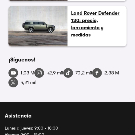
Land Rover Defender
130: precio,
lanzamiento y
medidas
¡Síguenos!
1,03 M
42,9 mil
70,2 mil
2,38 M
4,21 mil
Asistencia
Lunes a jueves: 9:00 - 18:00
Viernes: 9:00 - 15:00