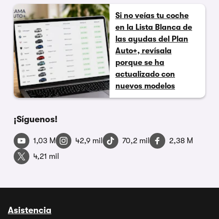
Si no veías tu coche
en la Lista Blanca de
las ayudas del Plan
Auto+, revísala
porque se ha
actualizado con
nuevos modelos
¡Síguenos!
1,03 M
42,9 mil
70,2 mil
2,38 M
4,21 mil
Asistencia