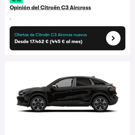
9/10
Opinión del Citroën C3 Aircross
.
Ofertas de Citroën C3 Aircross nuevos
Desde 17.462 € (445 € al mes)