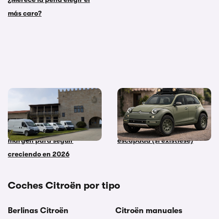
más caro?
Stellantis Pro One domina el
Citroën 2CV Electric
mercado de vehículos
Sahara: el clásico eléctrico
comerciales en España y ve
con el que te irías de
margen para seguir
escapada (si existiese)
creciendo en 2026
Coches Citroën por tipo
Berlinas Citroën
Citroën manuales