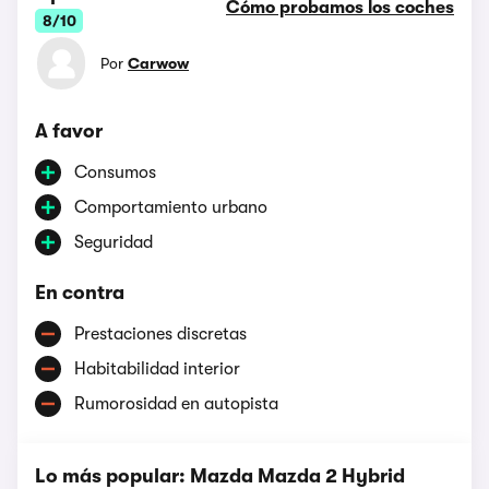
Cómo probamos los coches
8/10
Por
Carwow
A favor
Consumos
Comportamiento urbano
Seguridad
En contra
Prestaciones discretas
Habitabilidad interior
Rumorosidad en autopista
Lo más popular: Mazda Mazda 2 Hybrid