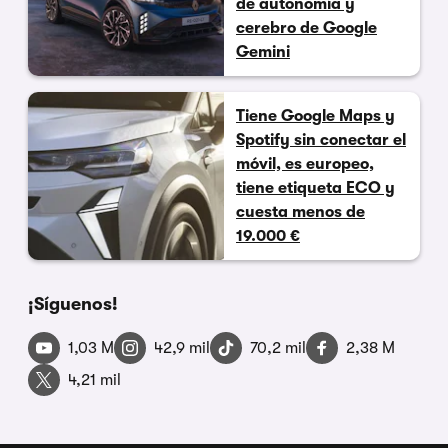
de autonomía y
cerebro de Google
Gemini
Tiene Google Maps y
Spotify sin conectar el
móvil, es europeo,
tiene etiqueta ECO y
cuesta menos de
19.000 €
¡Síguenos!
1,03 M
42,9 mil
70,2 mil
2,38 M
4,21 mil