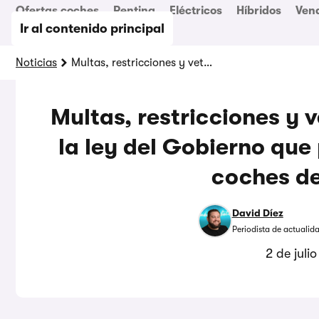
Ofertas coches
Renting
Eléctricos
Híbridos
Ven
Ir al contenido principal
Noticias
Multas, restricciones y veto publicitario: así será la ley del Gobierno que prohíbe los anuncios de coches de gasolina
Multas, restricciones y v
la ley del Gobierno que
coches de
David Díez
Periodista de actualid
2 de juli