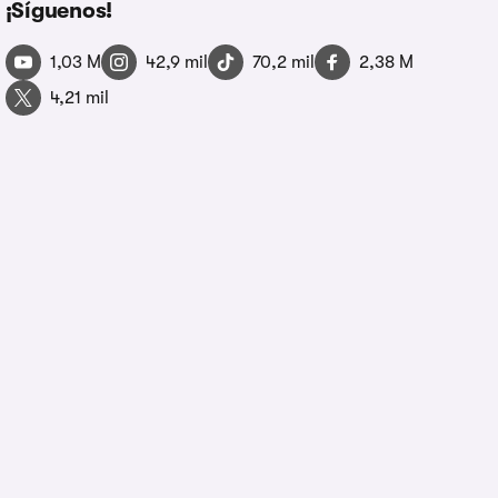
¡Síguenos!
1,03 M
42,9 mil
70,2 mil
2,38 M
4,21 mil