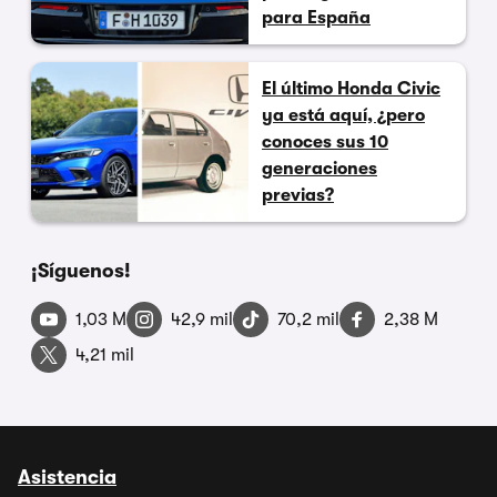
para España
El último Honda Civic
ya está aquí, ¿pero
conoces sus 10
generaciones
previas?
¡Síguenos!
1,03 M
42,9 mil
70,2 mil
2,38 M
4,21 mil
Asistencia