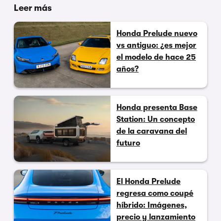
Leer más
Honda Prelude nuevo
vs antiguo: ¿es mejor
el modelo de hace 25
años?
Honda presenta Base
Station: Un concepto
de la caravana del
futuro
El Honda Prelude
regresa como coupé
híbrido: Imágenes,
precio y lanzamiento