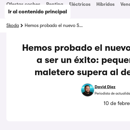
Ofertas coches
Renting
Eléctricos
Híbridos
Ven
Ir al contenido principal
Skoda
Hemos probado el nuevo SUV de Skoda y apunta a ser un éxito: pequeño por fuera, pero su maletero supera al de rivales más grandes
Hemos probado el nuevo
a ser un éxito: peque
maletero supera al d
David Díez
Periodista de actualid
10 de febr