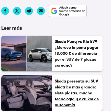
Leer más
Skoda Peaq vs Kia EV9:
¿Merece la pena pagar
18.000 € de diferencia
por el SUV de 7 plazas
coreano?
Skoda presenta su SUV
eléctrico más grande:
siete plazas, mucha
tecnología y 628 km de
autonomía