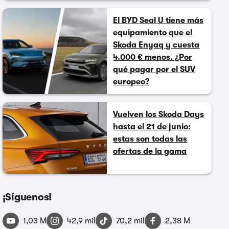
El BYD Seal U tiene más
equipamiento que el
Skoda Enyaq y cuesta
4.000 € menos. ¿Por
qué pagar por el SUV
europeo?
Vuelven los Skoda Days
hasta el 21 de junio:
estas son todas las
ofertas de la gama
¡Síguenos!
1,03 M
42,9 mil
70,2 mil
2,38 M