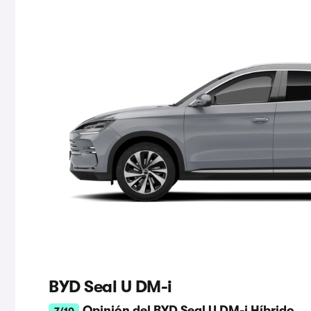
BYD Seal U DM-i
Opinión del BYD Seal U DM-i Híbrido
7/10