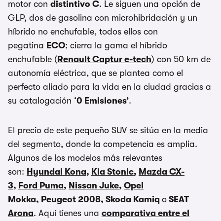
motor con
distintivo C
. Le siguen una opción de
GLP, dos de gasolina con microhibridación y un
híbrido no enchufable, todos ellos con
pegatina
ECO
; cierra la gama el híbrido
enchufable (
Renault Captur e-tech
) con 50 km de
autonomía eléctrica, que se plantea como el
perfecto aliado para la vida en la ciudad gracias a
su catalogación ‘
0 Emisiones’
.
El precio de este pequeño SUV se sitúa en la media
del segmento, donde la competencia es amplia.
Algunos de los modelos más relevantes
son:
Hyundai Kona
,
Kia Stonic
,
Mazda CX-
3
,
Ford Puma
,
Nissan Juke
,
Opel
Mokka
,
Peugeot 2008
,
Skoda Kamiq
o
SEAT
Arona
. Aquí tienes una
comparativa entre el