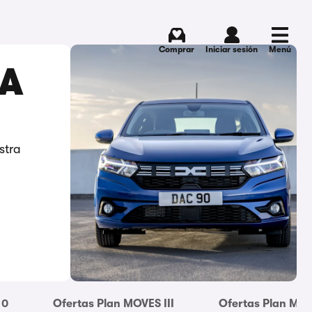
Comprar
Iniciar sesión
Menú
ÑA
stra
 0
Ofertas Plan MOVES III
Ofertas Plan MOV