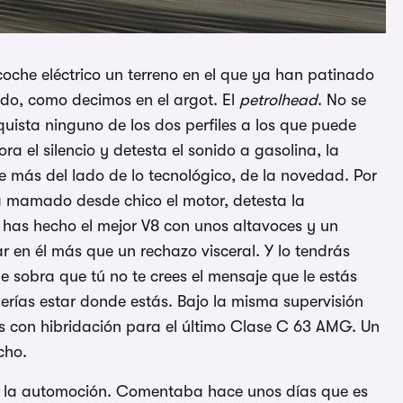
che eléctrico un terreno en el que ya han patinado
o, como decimos en el argot. El
petrolhead
. No se
uista ninguno de los dos perfiles a los que puede
ra el silencio y detesta el sonido a gasolina, la
e más del lado de lo tecnológico, de la novedad. Por
ha mamado desde chico el motor, detesta la
 has hecho el mejor V8 con unos altavoces y un
r en él más que un rechazo visceral. Y lo tendrás
 sobra que tú no te crees el mensaje que le estás
berías estar donde estás. Bajo la misma supervisión
dros con hibridación para el último Clase C 63 AMG. Un
cho.
 de la automoción. Comentaba hace unos días que es