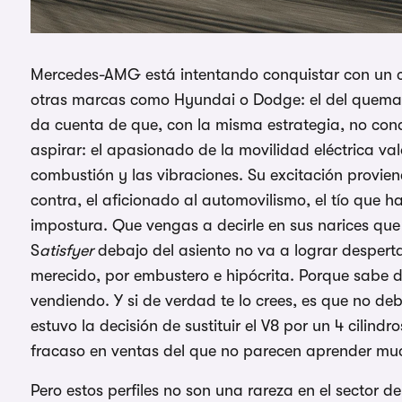
Mercedes-AMG está intentando conquistar con un co
otras marcas como Hyundai o Dodge: el del quemad
da cuenta de que, con la misma estrategia, no conq
aspirar: el apasionado de la movilidad eléctrica valo
combustión y las vibraciones. Su excitación provien
contra, el aficionado al automovilismo, el tío que 
impostura. Que vengas a decirle en sus narices que
S
atisfyer
debajo del asiento no va a lograr desperta
merecido, por embustero e hipócrita. Porque sabe de
vendiendo. Y si de verdad te lo crees, es que no de
estuvo la decisión de sustituir el V8 por un 4 cilin
fracaso en ventas del que no parecen aprender mu
Pero estos perfiles no son una rareza en el sector