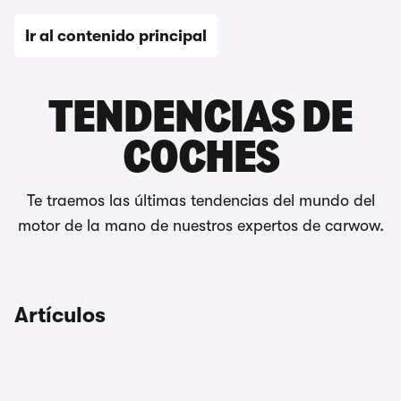
Ir al contenido principal
Contenido carwow
TENDENCIAS DE
COCHES
Te traemos las últimas tendencias del mundo del
motor de la mano de nuestros expertos de carwow.
Artículos