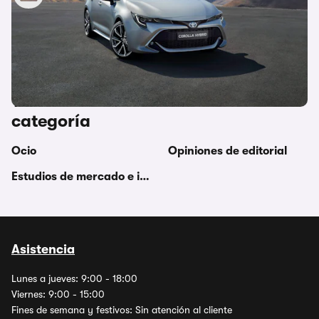
1
2
3
Temas relacionados en esta
categoría
Ocio
Opiniones de editorial
Estudios de mercado e investigación
Asistencia
Lunes a jueves: 9:00 - 18:00
Viernes: 9:00 - 15:00
Fines de semana y festivos: Sin atención al cliente