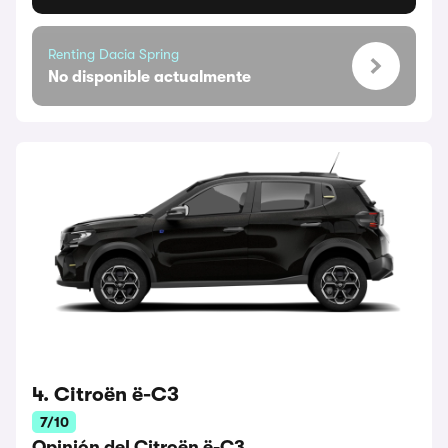
Renting Dacia Spring
No disponible actualmente
4. Citroën ë-C3
7/10
Opinión del Citroën ë-C3