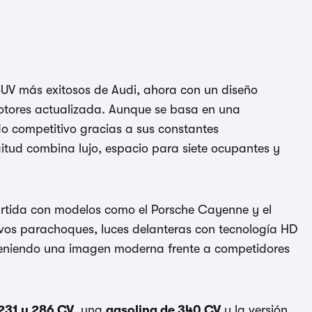
 SUV más exitosos de Audi, ahora con un diseño
otores actualizada. Aunque se basa en una
do competitivo gracias a sus constantes
itud combina lujo, espacio para siete ocupantes y
artida con modelos como el Porsche Cayenne y el
evos parachoques, luces delanteras con tecnología HD
teniendo una imagen moderna frente a competidores
 231 y 286 CV
, una
gasolina de 340 CV
y la versión