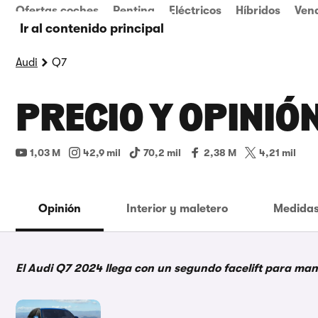
Ofertas coches
Renting
Eléctricos
Híbridos
Ven
Ir al contenido principal
Audi
Q7
PRECIO Y OPINIÓN
1,03 M
42,9 mil
70,2 mil
2,38 M
4,21 mil
Opinión
Interior y maletero
Medidas
El Audi Q7 2024 llega con un segundo facelift para mant