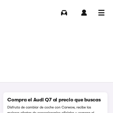
Comprar
Iniciar sesión
Menú
Compra el Audi Q7 al precio que buscas
Disfruta de cambiar de coche con Carwow, recibe las
mejores ofertas de concesionarios oficiales y compra al